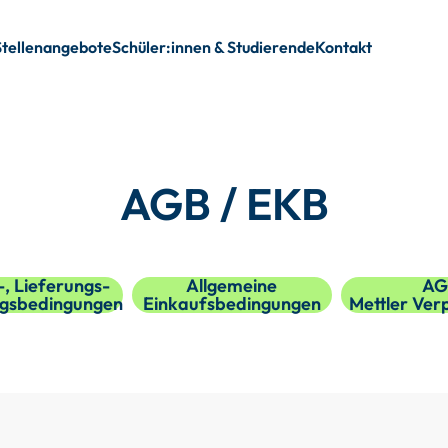
Stellenangebote
Schüler:innen & Studierende
Kontakt
AGB / EKB
, Lieferungs-
Allgemeine
AG
ngsbedingungen
Einkaufsbedingungen
Mettler Ve